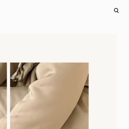
lisati ostukorvi.
Vaata ostukorvi