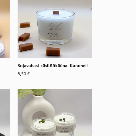
Sojavahast käsitööküünal Karamell
8,50 €