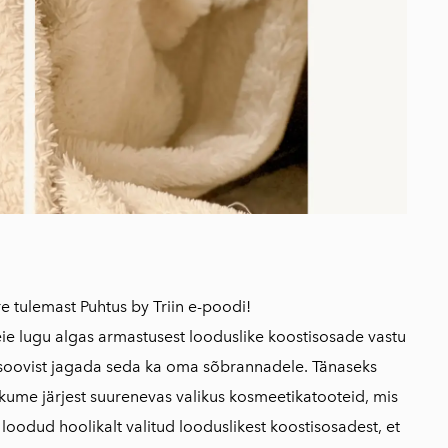
re tulemast Puhtus by Triin e-poodi!
ie lugu algas armastusest looduslike koostisosade vastu
 soovist jagada seda ka oma sõbrannadele. Tänaseks
kume järjest suurenevas valikus kosmeetikatooteid, mis
 loodud hoolikalt valitud looduslikest koostisosadest, et