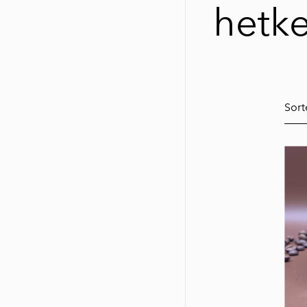
hetk
Sort