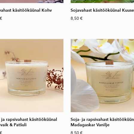
vahast käsitööküünal Kohv
Sojavahast käsitööküünal Kuus
 €
8,50 €
- ja rapsivahast käsitööküünal
Soja- ja rapsivahast käsitööküün
vaik & Patšuli
Madagaskar Vanilje
 €
8,50 €