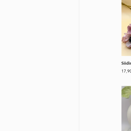
Siidi
17,9