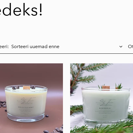
edeks!
eeri:
Ot