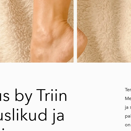
s by Triin
Te
Me
ja
slikud ja
pa
on