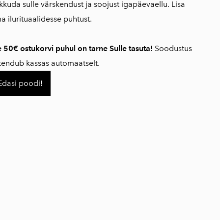
kkuda sulle värskendust ja soojust igapäevaellu. Lisa
a ilurituaalidesse puhtust.
e 50€ ostukorvi puhul on tarne Sulle tasuta!
Soodustus
kendub kassas automaatselt.
Edasi poodi!