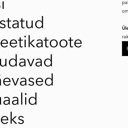
i
pa
om
statud
Ül
eetikatoote
ra
udavad
äevased
uaalid
teks