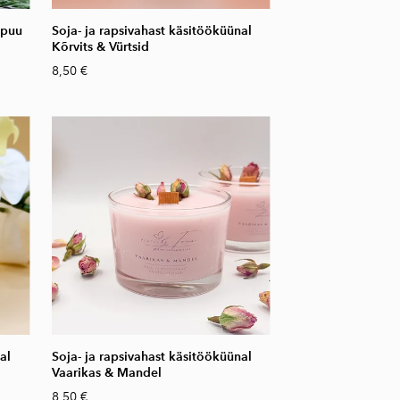
epuu
Soja- ja rapsivahast käsitööküünal
Kõrvits & Vürtsid
8,50 €
al
Soja- ja rapsivahast käsitööküünal
Vaarikas & Mandel
8,50 €