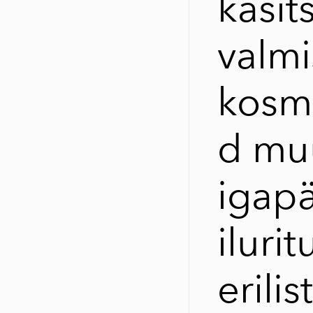
käsits
valmi
kosm
d mu
igap
ilurit
erilis