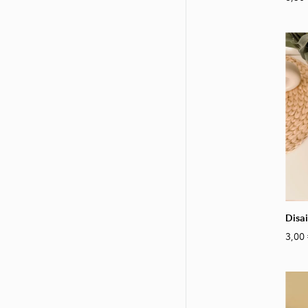
Disa
3,00