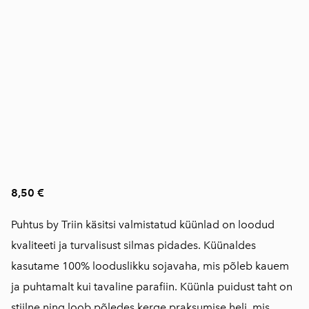
8,50 €
Puhtus by Triin käsitsi valmistatud küünlad on loodud
kvaliteeti ja turvalisust silmas pidades. Küünaldes
kasutame 100% looduslikku sojavaha, mis põleb kauem
ja puhtamalt kui tavaline parafiin. Küünla puidust taht on
stiilne ning loob põledes kerge praksumise heli, mis