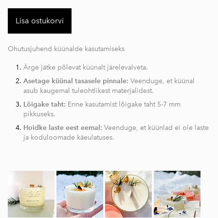
Lisa ostukorvi
Ohutusjuhend küünalde kasutamiseks
Ärge jätke põlevat küünalt järelevalveta.
Asetage küünal tasasele pinnale:
Veenduge, et küünal
asub kaugemal tuleohtlikest materjalidest.
Lõigake taht:
Enne kasutamist lõigake taht 5-7 mm
pikkuseks.
Hoidke laste eest eemal:
Veenduge, et küünlad ei ole laste
ja koduloomade käeulatuses.