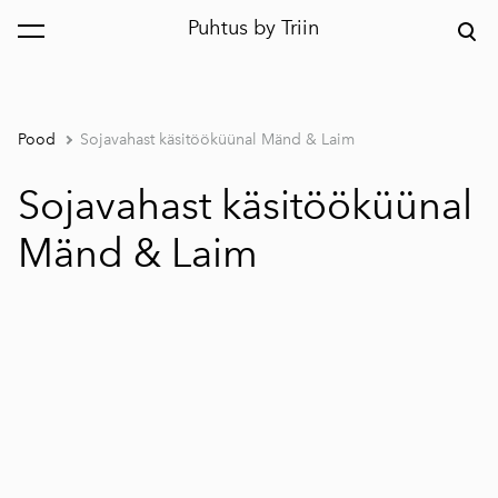
Puhtus by Triin
lisati ostukorvi.
Vaata ostukorvi
Pood
Sojavahast käsitööküünal Mänd & Laim
Sojavahast käsitööküünal
Mänd & Laim