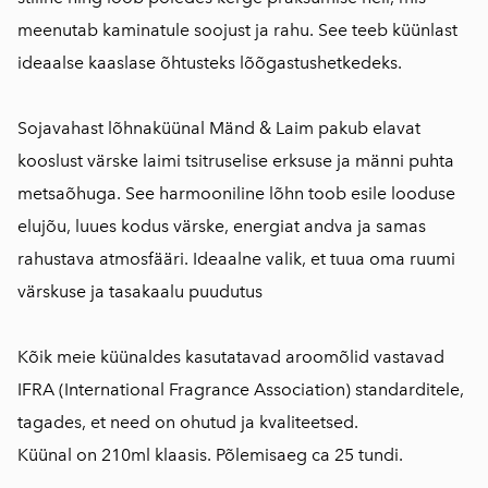
meenutab kaminatule soojust ja rahu. See teeb küünlast
ideaalse kaaslase õhtusteks lõõgastushetkedeks.
Sojavahast lõhnaküünal Mänd & Laim pakub elavat
kooslust värske laimi tsitruselise erksuse ja männi puhta
metsaõhuga. See harmooniline lõhn toob esile looduse
elujõu, luues kodus värske, energiat andva ja samas
rahustava atmosfääri. Ideaalne valik, et tuua oma ruumi
värskuse ja tasakaalu puudutus
Kõik meie küünaldes kasutatavad aroomõlid vastavad
IFRA (International Fragrance Association) standarditele,
tagades, et need on ohutud ja kvaliteetsed.
Küünal on 210ml klaasis. Põlemisaeg ca 25 tundi.