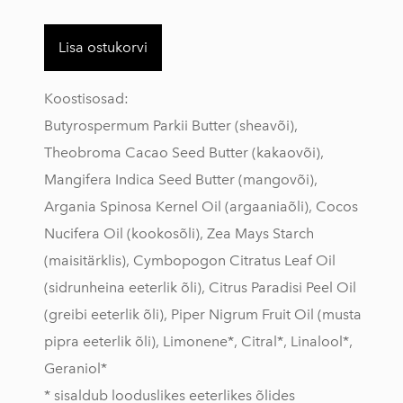
Lisa ostukorvi
Koostisosad:
Butyrospermum Parkii Butter (sheavõi),
Theobroma Cacao Seed Butter (kakaovõi),
Mangifera Indica Seed Butter (mangovõi),
Argania Spinosa Kernel Oil (argaaniaõli), Cocos
Nucifera Oil (kookosõli), Zea Mays Starch
(maisitärklis), Cymbopogon Citratus Leaf Oil
(sidrunheina eeterlik õli), Citrus Paradisi Peel Oil
(greibi eeterlik õli), Piper Nigrum Fruit Oil (musta
pipra eeterlik õli), Limonene*, Citral*, Linalool*,
Geraniol*
* sisaldub looduslikes eeterlikes õlides