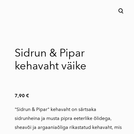
lisati ostukorvi.
Vaata ostukorvi
Sidrun & Pipar
kehavaht väike
7,90 €
"Sidrun & Pipar" kehavaht on särtsaka
sidrunheina ja musta pipra eeterlike õlidega,
sheavõi ja argaaniaõliga rikastatud kehavaht, mis