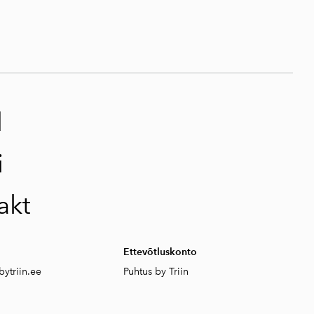
d
i
akt
Ettevõtluskonto
ytriin.ee
Puhtus by Triin