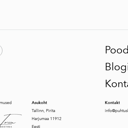
Poo
Blog
Kont
gimused
Asukoht
Kontakt
Tallinn, Pirita
info@puhtusb
Harjumaa 11912
Eesti