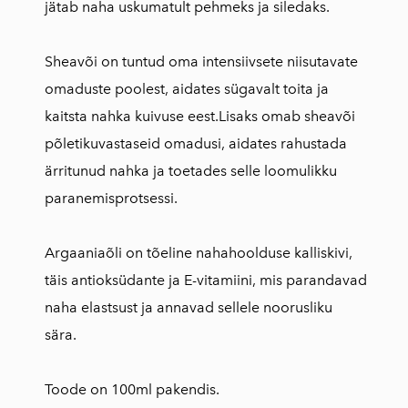
jätab naha uskumatult pehmeks ja siledaks.
Sheavõi on tuntud oma intensiivsete niisutavate
omaduste poolest, aidates sügavalt toita ja
kaitsta nahka kuivuse eest.Lisaks omab sheavõi
põletikuvastaseid omadusi, aidates rahustada
ärritunud nahka ja toetades selle loomulikku
paranemisprotsessi.
Argaaniaõli on tõeline nahahoolduse kalliskivi,
täis antioksüdante ja E-vitamiini, mis parandavad
naha elastsust ja annavad sellele noorusliku
sära.
Toode on 100ml pakendis.