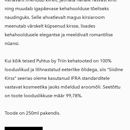
ning muudab igapäevase kehahoolduse tõeliseks
naudinguks. Selle ahvatlevalt magus kirsiaroom
meenutab värskelt küpsenud kirsse, lisades
kehahooldusele elegantse ja meeldivalt romantilise
nüansi.
Kui kõik teised Puhtus by Triin kehatooted on 100%
looduslikud ja lõhnastatud eeterlike õlidega, siis "Siidine
Kirss" seerias oleme kasutanud IFRA standarditele
vastavat kosmeetika jaoks mõeldud aroomõli. Seetõttu
on toote looduslikkuse määr 99,78%.
Toode on 250ml pakendis.