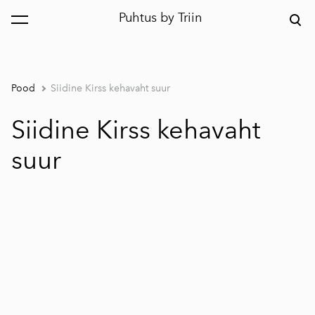
Puhtus by Triin
lisati ostukorvi.
Vaata ostukorvi
Pood
Siidine Kirss kehavaht suur
Siidine Kirss kehavaht
suur