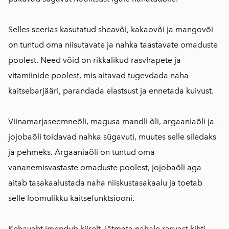
Selles seerias kasutatud sheavõi, kakaovõi ja mangovõi
on tuntud oma niisutavate ja nahka taastavate omaduste
poolest. Need võid on rikkalikud rasvhapete ja
vitamiinide poolest, mis aitavad tugevdada naha
kaitsebarjääri, parandada elastsust ja ennetada kuivust.
Viinamarjaseemneõli, magusa mandli õli, argaaniaõli ja
jojobaõli toidavad nahka sügavuti, muutes selle siledaks
ja pehmeks. Argaaniaõli on tuntud oma
vananemisvastaste omaduste poolest, jojobaõli aga
aitab tasakaalustada naha niiskustasakaalu ja toetab
selle loomulikku kaitsefunktsiooni.
Kehavaht imendub kiirelt, jätmata nahale rasvast kihti