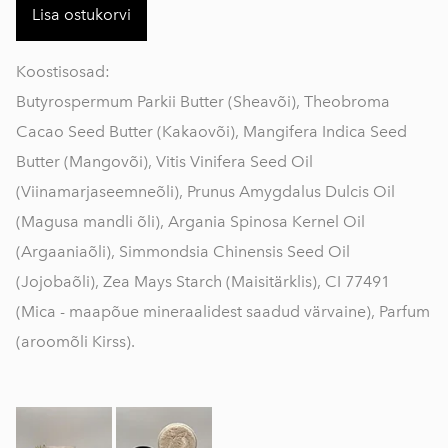
Lisa ostukorvi
Koostisosad:
Butyrospermum Parkii Butter (Sheavõi), Theobroma
Cacao Seed Butter (Kakaovõi), Mangifera Indica Seed
Butter (Mangovõi), Vitis Vinifera Seed Oil
(Viinamarjaseemneõli), Prunus Amygdalus Dulcis Oil
(Magusa mandli õli), Argania Spinosa Kernel Oil
(Argaaniaõli), Simmondsia Chinensis Seed Oil
(Jojobaõli), Zea Mays Starch (Maisitärklis), CI 77491
(Mica - maapõue mineraalidest saadud värvaine), Parfum
(aroomõli Kirss).