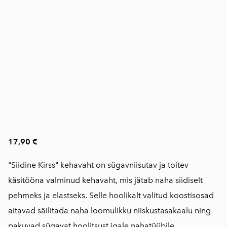
17,90 €
"Siidine Kirss" kehavaht on sügavniisutav ja toitev
käsitööna valminud kehavaht, mis jätab naha siidiselt
pehmeks ja elastseks. Selle hoolikalt valitud koostisosad
aitavad säilitada naha loomulikku niiskustasakaalu ning
pakuvad sügavat hoolitsust igale nahatüübile.