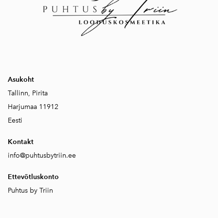
Asukoht
Tallinn, Pirita
Harjumaa 11912
Eesti
Kontakt
info@puhtusbytriin.ee
Ettevõtluskonto
Puhtus by Triin