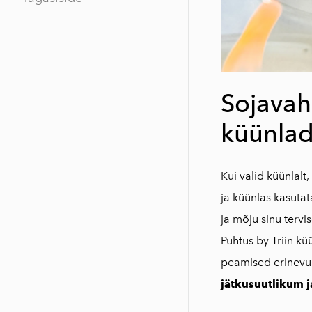
Sojavah
küünlad
Kui valid küünlal
ja küünlas kasutat
ja mõju sinu tervi
Puhtus by Triin kü
peamised erinevus
jätkusuutlikum j