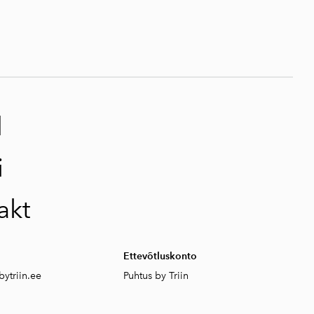
d
i
akt
Ettevõtluskonto
ytriin.ee
Puhtus by Triin