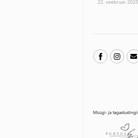
22. veebruar 202
Müügi- ja tagastustin