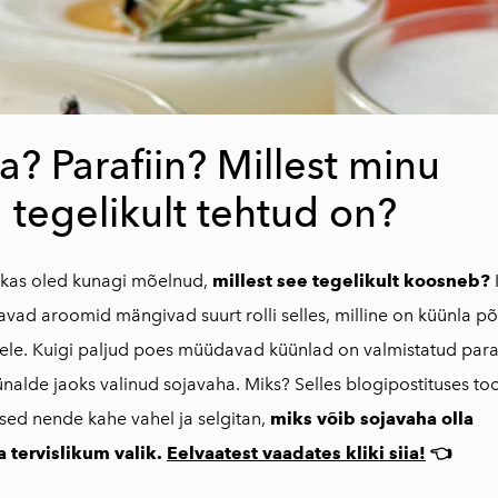
a? Parafiin? Millest minu
 tegelikult tehtud on?
t, kas oled kunagi mõelnud,
millest see tegelikult koosneb?
avad aroomid mängivad suurt rolli selles, milline on küünla p
sele. Kuigi paljud poes müüdavad küünlad on valmistatud parafi
ünalde jaoks valinud sojavaha. Miks? Selles blogipostituses too
ed nende kahe vahel ja selgitan,
miks võib sojavaha olla
a tervislikum valik.
Eelvaatest vaadates kliki siia!
👈