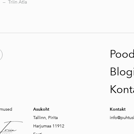
5
—
Triin Atla
Poo
Blog
Kont
gimused
Asukoht
Kontakt
Tallinn, Pirita
info@puhtusb
Harjumaa 11912