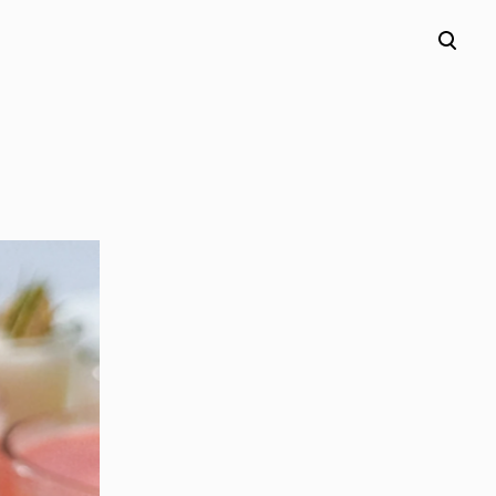
lisati ostukorvi.
Vaata ostukorvi