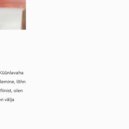
Küünlavaha
õlemine, lõhn
inist, olen
n välja